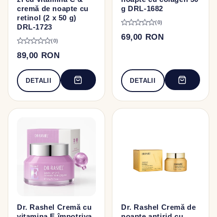
cremă de noapte cu
g DRL-1682
retinol (2 x 50 g)
(0)
DRL-1723
69,00 RON
(0)
89,00 RON
DETALII
DETALII
Dr. Rashel Cremă cu
Dr. Rashel Cremă de
vitamina E împotriva
noapte antirid cu