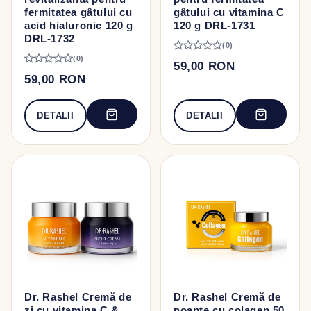
fermitatea gâtului cu
gâtului cu vitamina C
acid hialuronic 120 g
120 g DRL-1731
DRL-1732
(0)
(0)
59,00 RON
59,00 RON
DETALII
DETALII
Dr. Rashel Cremă de
Dr. Rashel Cremă de
zi cu vitamina C &
noapte cu colagen 50