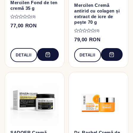
Mercilen Fond de ten
Mercilen Cremă
cremă 35 g
antirid cu colagen și
extract de icre de
(0)
pește 70 g
77,00 RON
(0)
79,00 RON
DETALII
DETALII
SADOER Cremă
Dr. Rashel Cremă de