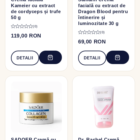
Kameier cu extract
facială cu extract de
de cordyceps și trufe
Dragon Blood pentru
50 g
întinerire și
luminozitate 30 g
(0)
(0)
119,00 RON
69,00 RON
DETALII
DETALII
SADOER Cremă cu
Dr. Rashel Cremă