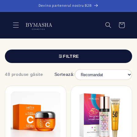
Salt la
Devino partenerul nostru B2B
conținut
Coș
FILTRE
48 produse găsite
Sortează: