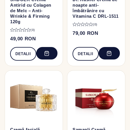
Antirid cu Colagen
noapte anti-
de Melc – Anti-
îmbătrânire cu
Wrinkle & Firming
Vitamina C DRL-1511
120g
(0)
(0)
79,00 RON
49,00 RON
DETALII
DETALII
Cremă facială
Samanli Cremă