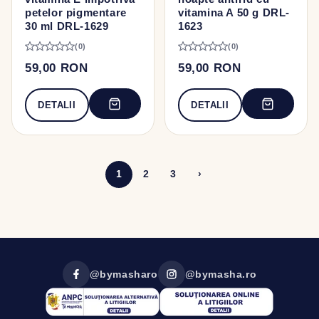
petelor pigmentare
vitamina A 50 g DRL-
30 ml DRL-1629
1623
(0)
(0)
59,00 RON
59,00 RON
DETALII
DETALII
1
2
3
›
@bymasharo
@bymasha.ro