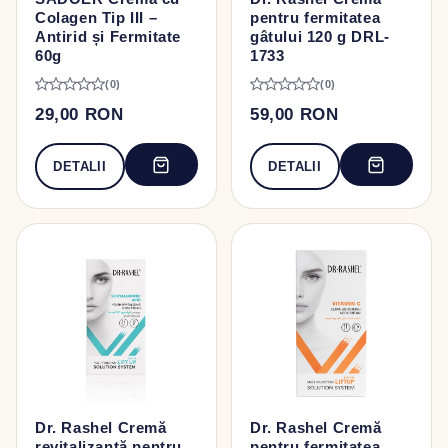
Colagen Tip III –
pentru fermitatea
Antirid și Fermitate
gâtului 120 g DRL-
60g
1733
(0)
(0)
29,00 RON
59,00 RON
DETALII
DETALII
Dr. Rashel Cremă
Dr. Rashel Cremă
revitalizantă pentru
pentru fermitatea