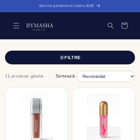
Salt la
Devino partenerul nostru B2B
conținut
Coș
FILTRE
11 produse găsite
Sortează: