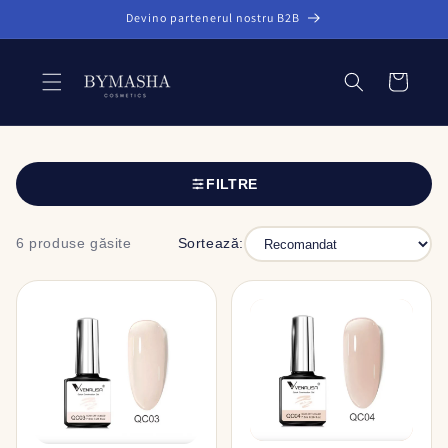
Salt la
Devino partenerul nostru B2B
conținut
Coș
FILTRE
6 produse găsite
Sortează: