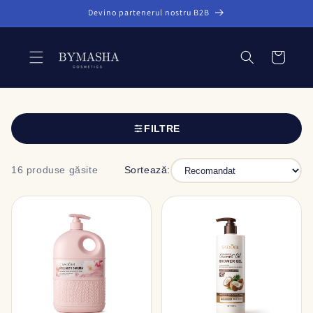
Salt la
Devino partenerul nostru B2B
conținut
Coș
FILTRE
16 produse găsite
Sortează: