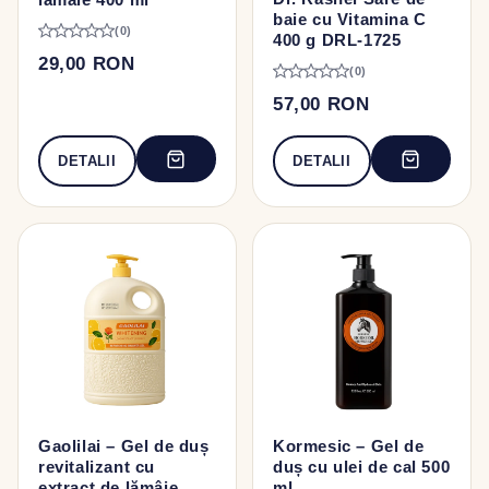
baie cu Vitamina C
(0)
400 g DRL-1725
29,00 RON
(0)
57,00 RON
DETALII
DETALII
Gaolilai – Gel de duș
Kormesic – Gel de
revitalizant cu
duș cu ulei de cal 500
extract de lămâie,
ml