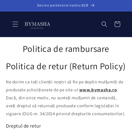
Salt la
Devino partenerul nostru B2B
conținut
Coș
Politica de rambursare
Politica de retur (Return Policy)
Ne dorim ca toți clienții noștri să fie pe deplin mulțumiți de
produsele achiziționate de pe site-ul
www.bymasha.ro
.
Dacă, din orice motiv, nu sunteți mulțumit de comandă,
aveți dreptul să returnați produsele conform legislației în
vigoare (OUG nr. 34/2014 privind drepturile consumatorilor).
Dreptul de retur